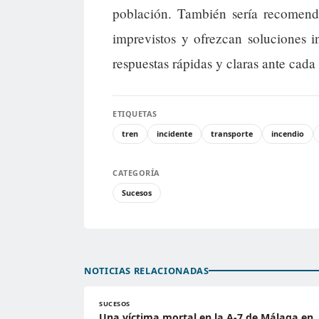
población. También sería recomen
imprevistos y ofrezcan soluciones 
respuestas rápidas y claras ante cada
ETIQUETAS
tren
incidente
transporte
incendio
CATEGORÍA
Sucesos
NOTICIAS RELACIONADAS
SUCESOS
Una víctima mortal en la A-7 de Málaga en