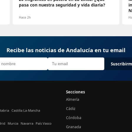
pasa con nuestra seguridad y vida diaria?
i
N
Hace 2h
Ha
Recibe las noticias de Andalucía en tu email
Suscribir
Secciones
Almería
Cádiz
tabria
Castilla La-Mancha
Córdoba
rid
Murcia
Navarra
País Vasco
Granada