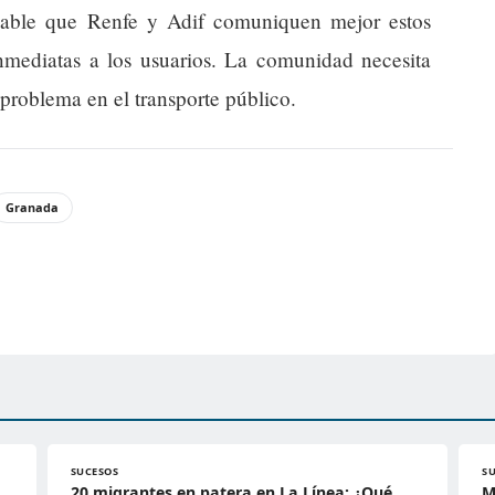
dable que Renfe y Adif comuniquen mejor estos
inmediatas a los usuarios. La comunidad necesita
 problema en el transporte público.
Granada
SUCESOS
S
20 migrantes en patera en La Línea: ¿Qué
M