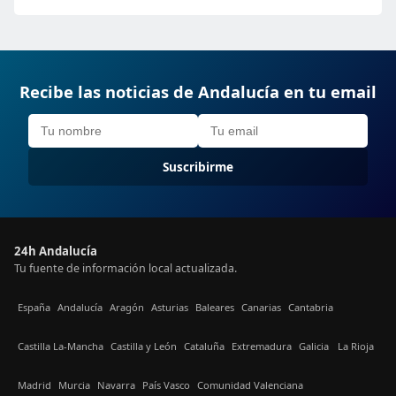
Recibe las noticias de Andalucía en tu email
Suscribirme
24h Andalucía
Tu fuente de información local actualizada.
España
Andalucía
Aragón
Asturias
Baleares
Canarias
Cantabria
Castilla La-Mancha
Castilla y León
Cataluña
Extremadura
Galicia
La Rioja
Madrid
Murcia
Navarra
País Vasco
Comunidad Valenciana