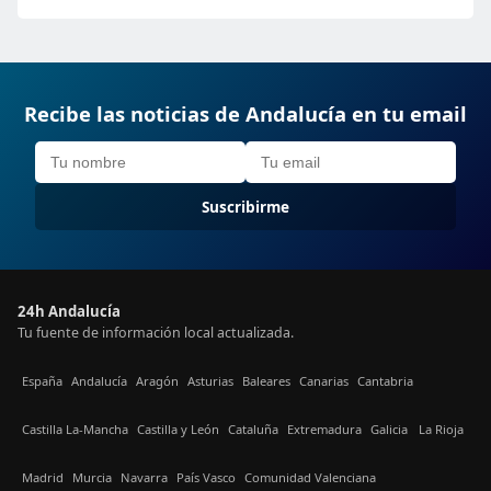
Recibe las noticias de Andalucía en tu email
Suscribirme
24h Andalucía
Tu fuente de información local actualizada.
España
Andalucía
Aragón
Asturias
Baleares
Canarias
Cantabria
Castilla La-Mancha
Castilla y León
Cataluña
Extremadura
Galicia
La Rioja
Madrid
Murcia
Navarra
País Vasco
Comunidad Valenciana