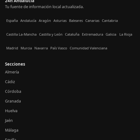
24h Andalucía
Tu fuente de información local actualizada.
España
Andalucía
Aragón
Asturias
Baleares
Canarias
Cantabria
Castilla La-Mancha
Castilla y León
Cataluña
Extremadura
Galicia
La Rioja
Madrid
Murcia
Navarra
País Vasco
Comunidad Valenciana
Secciones
Almería
Cádiz
Córdoba
Granada
Huelva
Jaén
Málaga
Sevilla