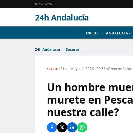
07/08/2026
24h Andalucía
INICIO
ANDALUCÍA
24h Andalucía
›
Sucesos
21 de Mayo de 2026 · 09:56h
2 min de lectur
SUCESOS
Un hombre muere
murete en Pesca
nuestra calle?