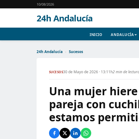
10/08/2026
24h Andalucía
INICIO
ANDALUCÍA
24h Andalucía
›
Sucesos
30 de Mayo de 2026 · 13:11h
2 min de lectur
SUCESOS
Una mujer hiere
pareja con cuchi
estamos permit