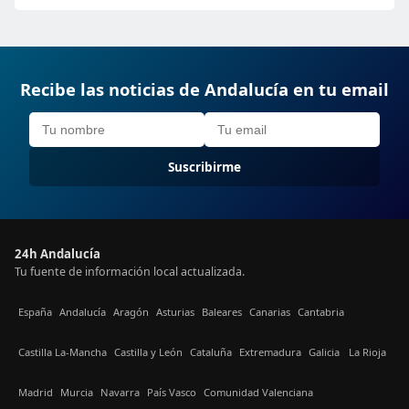
Recibe las noticias de Andalucía en tu email
Suscribirme
24h Andalucía
Tu fuente de información local actualizada.
España
Andalucía
Aragón
Asturias
Baleares
Canarias
Cantabria
Castilla La-Mancha
Castilla y León
Cataluña
Extremadura
Galicia
La Rioja
Madrid
Murcia
Navarra
País Vasco
Comunidad Valenciana