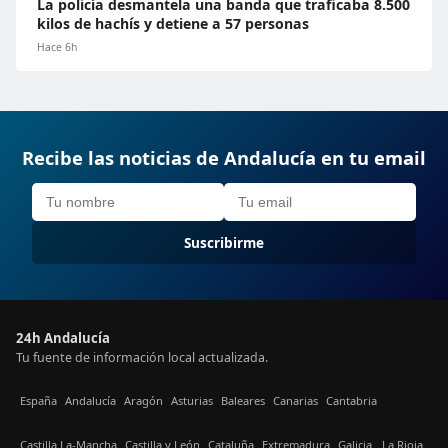
La policía desmantela una banda que traficaba 8.500
kilos de hachís y detiene a 57 personas
Hace 6h
Recibe las noticias de Andalucía en tu email
Suscribirme
24h Andalucía
Tu fuente de información local actualizada.
España
Andalucía
Aragón
Asturias
Baleares
Canarias
Cantabria
Castilla La-Mancha
Castilla y León
Cataluña
Extremadura
Galicia
La Rioja