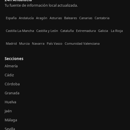
Tu fuente de información local actualizada.
España
Andalucía
Aragón
Asturias
Baleares
Canarias
Cantabria
Castilla La-Mancha
Castilla y León
Cataluña
Extremadura
Galicia
La Rioja
Madrid
Murcia
Navarra
País Vasco
Comunidad Valenciana
Secciones
Almería
Cádiz
Córdoba
Granada
Huelva
Jaén
Málaga
Sevilla