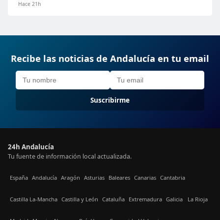
Hace 21h
Recibe las noticias de Andalucía en tu email
Suscribirme
24h Andalucía
Tu fuente de información local actualizada.
España
Andalucía
Aragón
Asturias
Baleares
Canarias
Cantabria
Castilla La-Mancha
Castilla y León
Cataluña
Extremadura
Galicia
La Rioja