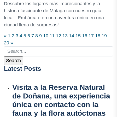
Descubre los lugares más impresionantes y la
historia fascinante de Málaga con nuestro guía
local. ¡Embárcate en una aventura única en una
ciudad llena de sorpresas!
«
1
2
3
4
5
6
7
8
9
10
11
12
13
14
15
16
17
18
19
20
»
Latest Posts
Visita a la Reserva Natural
de Doñana, una experiencia
única en contacto con la
fauna y la flora autóctonas