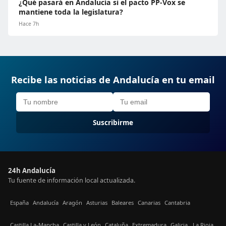
¿Qué pasará en Andalucía si el pacto PP-Vox se
mantiene toda la legislatura?
Hace 7h
Recibe las noticias de Andalucía en tu email
Suscribirme
24h Andalucía
Tu fuente de información local actualizada.
España
Andalucía
Aragón
Asturias
Baleares
Canarias
Cantabria
Castilla La-Mancha
Castilla y León
Cataluña
Extremadura
Galicia
La Rioja