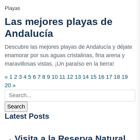
Playas
Las mejores playas de
Andalucía
Descubre las mejores playas de Andalucía y déjate
enamorar por sus aguas cristalinas, fina arena y
maravillosas vistas. ¡Un paraíso en la tierra!
«
1
2
3
4
5
6
7
8
9
10
11
12
13
14
15
16
17
18
19
20
»
Latest Posts
Visita a la Reserva Natural