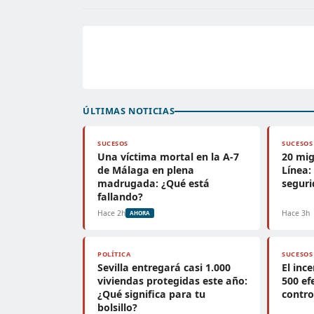
ÚLTIMAS NOTICIAS
SUCESOS
SUCESOS
Una víctima mortal en la A-7
20 mig
de Málaga en plena
Línea:
madrugada: ¿Qué está
seguri
fallando?
Hace 2h
Hace 3h
AHORA
POLÍTICA
SUCESOS
Sevilla entregará casi 1.000
El inc
viviendas protegidas este año:
500 ef
¿Qué significa para tu
contro
bolsillo?