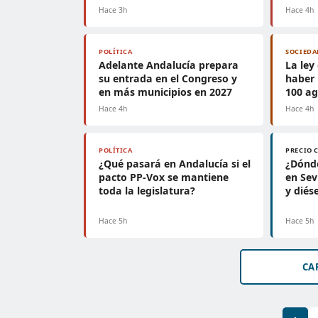
Hace 3h
Hace 4h
POLÍTICA
SOCIEDA
Adelante Andalucía prepara
La ley 
su entrada en el Congreso y
haber 
en más municipios en 2027
100 ag
Hace 4h
Hace 4h
POLÍTICA
PRECIO 
¿Qué pasará en Andalucía si el
¿Dónd
pacto PP-Vox se mantiene
en Sev
toda la legislatura?
y diés
Hace 5h
Hace 5h
CA