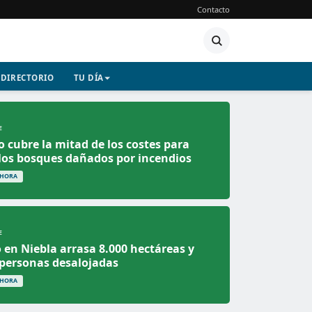
Contacto
DIRECTORIO
TU DÍA
E
o cubre la mitad de los costes para
los bosques dañados por incendios
 HORA
E
o en Niebla arrasa 8.000 hectáreas y
 personas desalojadas
 HORA