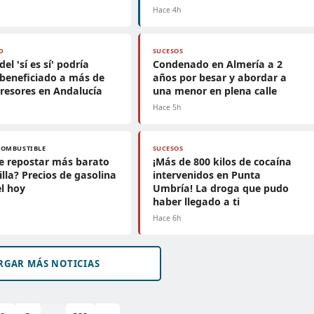
Hace 4h
D
SUCESOS
del 'sí es sí' podría
Condenado en Almería a 2
beneficiado a más de
años por besar y abordar a
resores en Andalucía
una menor en plena calle
Hace 5h
COMBUSTIBLE
SUCESOS
e repostar más barato
¡Más de 800 kilos de cocaína
illa? Precios de gasolina
intervenidos en Punta
el hoy
Umbría! La droga que pudo
haber llegado a ti
Hace 6h
RGAR MÁS NOTICIAS