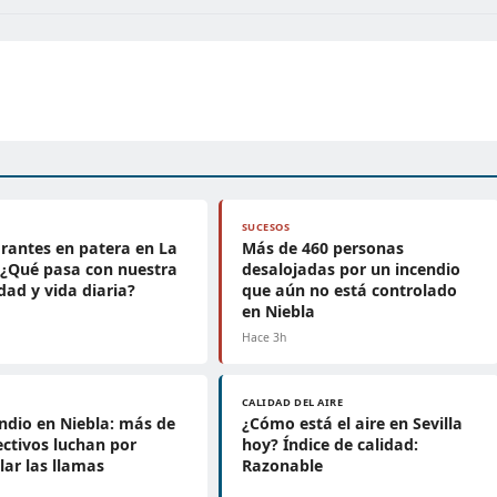
SUCESOS
rantes en patera en La
Más de 460 personas
 ¿Qué pasa con nuestra
desalojadas por un incendio
dad y vida diaria?
que aún no está controlado
en Niebla
Hace 3h
CALIDAD DEL AIRE
endio en Niebla: más de
¿Cómo está el aire en Sevilla
ectivos luchan por
hoy? Índice de calidad:
lar las llamas
Razonable