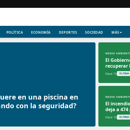
POLÍTICA
ECONOMÍA
DEPORTES
SOCIEDAD
MÁS
MEDIO AMBIENT
El Gobiern
recuperar 
Hace 1h
ÚLTIMA
ere en una piscina en
MEDIO AMBIENT
El incendi
ndo con la seguridad?
deja a 474
Hace 1h
ÚLTIMA