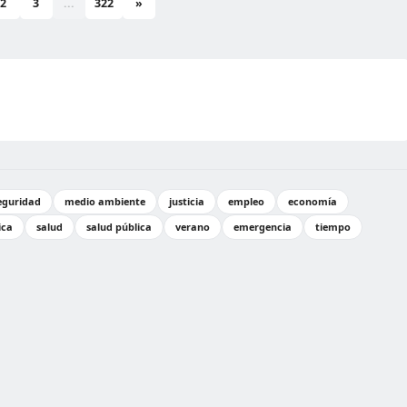
2
3
...
322
»
eguridad
medio ambiente
justicia
empleo
economía
ica
salud
salud pública
verano
emergencia
tiempo