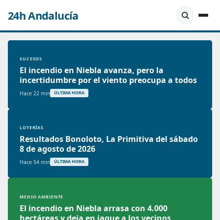
24h Andalucía
SUCESOS
El incendio en Niebla avanza, pero la
incertidumbre por el viento preocupa a todos
Hace 22 min
ÚLTIMA HORA
LOTERÍAS
Resultados Bonoloto, La Primitiva del sábado
8 de agosto de 2026
Hace 54 min
ÚLTIMA HORA
MEDIO AMBIENTE
El incendio en Niebla arrasa con 4.000
hectáreas y deja en jaque a los vecinos